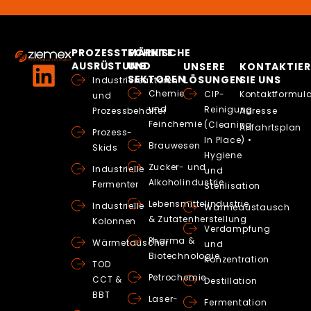
PROZESSTECHNISCHE
MÄRKTE
AUSRÜSTUNG
UND
UNSERE
KONTAKTIER
SEKTOREN
LÖSUNGEN
SIE UNS
Industriereaktoren
Chemie
CIP-
Kontaktformula
und
und
Reinigung
Prozessbehälter
Adresse
Feinchemie
(Cleaning
Anfahrtsplan
Prozess-
In Place) •
Brauwesen
Skids
Hygiene
Zucker- und
Industrielle
und
Alkoholindustrie
Fermenter
Sterilisation
Lebensmittelindustrie
Industrielle
Wärmeaustausch
& Zutatenherstellung
Kolonnen
Verdampfung
Pharma &
Wärmetauscher
und
Biotechnologie
Konzentration
TOD
Petrochemie
CCT &
Destillation
BBT
Laser-
Fermentation