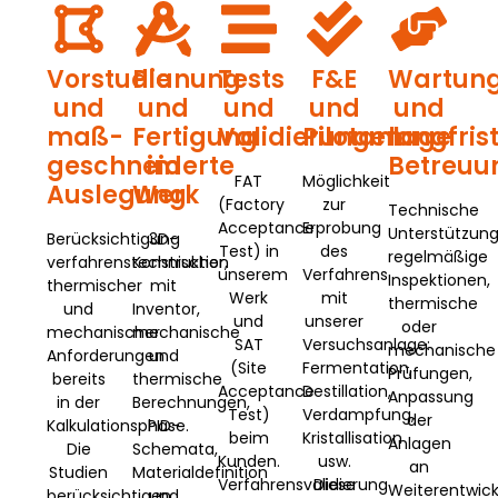
Vorstudie
Planung
Tests
F&E
Wartun
und
und
und
und
und
maß­
Fertigung
Validierungen
Pilotanlage
langfris
geschneiderte
im
Betreuu
FAT
Möglichkeit
Auslegung
Werk
(Factory
zur
Technische
Acceptance
Erprobung
Unterstützung
Berücksichtigung
3D-
Test) in
des
regelmäßige
verfahrenstechnischer,
Konstruktion
unserem
Verfahrens
Inspektionen,
thermischer
mit
Werk
mit
thermische
und
Inventor,
und
unserer
oder
mechanischer
mechanische
SAT
Versuchsanlage:
mechanische
Anforderungen
und
(Site
Fermentation,
Prüfungen,
bereits
thermische
Acceptance
Destillation,
Anpassung
in der
Berechnungen,
Test)
Verdampfung,
der
Kalkulationsphase.
PID-
beim
Kristallisation
Anlagen
Die
Schemata,
Kunden.
usw.
an
Studien
Materialdefinition
Verfahrensvalidierung
Diese
Weiterentwic
berücksichtigen
und