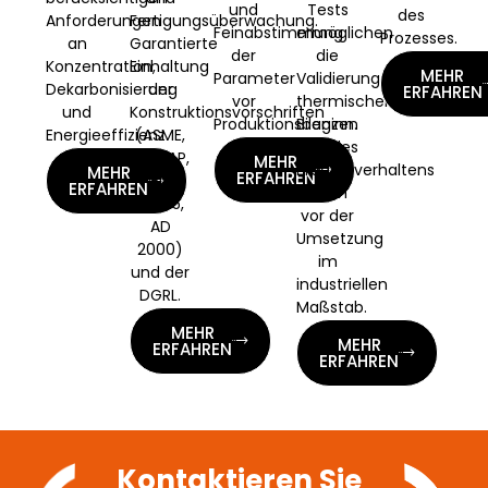
und
Tests
des
Anforderungen
Fertigungsüberwachung.
Feinabstimmung
ermöglichen
Prozesses.
an
Garantierte
der
die
Konzentration,
Einhaltung
MEHR
Parameter
Validierung
Dekarbonisierung
der
ERFAHREN
vor
thermischer
und
Konstruktionsvorschriften
Produktionsbeginn.
Bilanzen
Energieeffizienz.
(ASME,
und des
CODAP,
MEHR
Produktverhaltens
MEHR
ERFAHREN
EN
ERFAHREN
noch
13445,
vor der
AD
Umsetzung
2000)
im
und der
industriellen
DGRL.
Maßstab.
MEHR
MEHR
ERFAHREN
ERFAHREN
Kontaktieren Sie