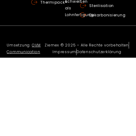
Schweißen
Thermipack®
Sterilisation
als
Lohnfertigung
Dekarbonisierung
Umsetzung:
OVM
Ziemex © 2025 – Alle Rechte vorbehalten
Communication
Impressum
Datenschutzerklärung