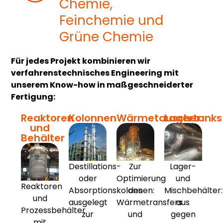
Chemie,
Feinchemie und
Grüne Chemie
Für jedes Projekt kombinieren wir
verfahrenstechnisches Engineering mit
unserem Know-how in maßgeschneiderter
Fertigung:
Reaktoren
Kolonnen
Wärmetauscher
Lagertanks
und
Behälter
Destillations-
Zur
Lager-
oder
Optimierung
und
Reaktoren
Absorptionskolonnen:
des
Mischbehälter:
und
ausgelegt
Wärmetransfers
aus
Prozessbehälter
zur
und
gegen
mit