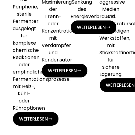
Maximierung
Senkung
aggressive
Peripherie,
der
des
Medien
sterile
Trenn-
Energieverbrauchs
und
Fermenter:
oder
Temperatursc
WEITERLESEN
ausgelegt
Konzentrationsleistung,
beständigen
für
mit
Werkstoffen,
komplexe
Verdampfer
mit
chemische
und
Stickstoffinert
Reaktionen
Kondensator
für
oder
sichere
WEITERLESEN
empfindliche
Lagerung.
Fermentationsprozesse,
WEITERLESEN
mit Heiz-,
Kühl-
oder
Rühroptionen
WEITERLESEN