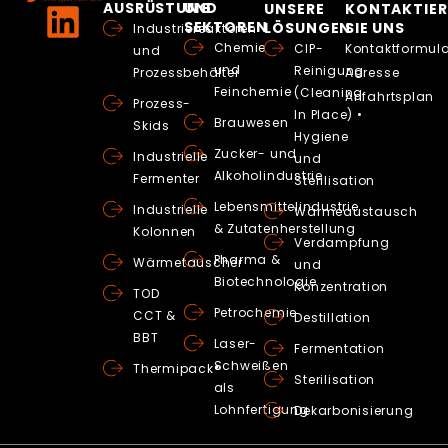
AUSRÜSTUNG
UND
UNSERE
KONTAKTIER
SEKTOREN
LÖSUNGEN
SIE UNS
Industriereaktoren
Chemie
CIP-
Kontaktformula
und
und
Reinigung
Prozessbehälter
Adresse
Feinchemie
(Cleaning
Anfahrtsplan
Prozess-
In Place) •
Brauwesen
Skids
Hygiene
Zucker- und
Industrielle
und
Alkoholindustrie
Fermenter
Sterilisation
Lebensmittelindustrie
Industrielle
Wärmeaustausch
& Zutatenherstellung
Kolonnen
Verdampfung
Pharma &
Wärmetauscher
und
Biotechnologie
Konzentration
TOD
Petrochemie
CCT &
Destillation
BBT
Laser-
Fermentation
Schweißen
Thermipack®
Sterilisation
als
Lohnfertigung
Dekarbonisierung