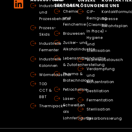
SEKTOREN
LÖSUNGEN
SIE UNS
Industriereaktoren
Chemie
CIP-
Kontaktformula
und
und
Reinigung
Prozessbehälter
Adresse
Feinchemie
(Cleaning
Anfahrtsplan
Prozess-
In Place) •
Brauwesen
Skids
Hygiene
Zucker- und
Industrielle
und
Alkoholindustrie
Fermenter
Sterilisation
Lebensmittelindustrie
Industrielle
Wärmeaustausch
& Zutatenherstellung
Kolonnen
Verdampfung
Pharma &
Wärmetauscher
und
Biotechnologie
Konzentration
TOD
Petrochemie
CCT &
Destillation
BBT
Laser-
Fermentation
Schweißen
Thermipack®
Sterilisation
als
Lohnfertigung
Dekarbonisierung