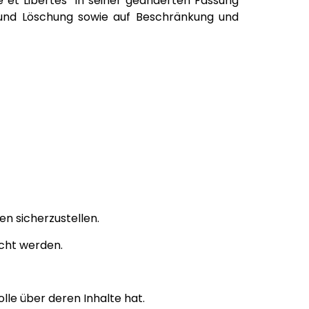
t Libertés“ in seiner geänderten Fassung
 und Löschung sowie auf Beschränkung und
en sicherzustellen.
acht werden.
lle über deren Inhalte hat.