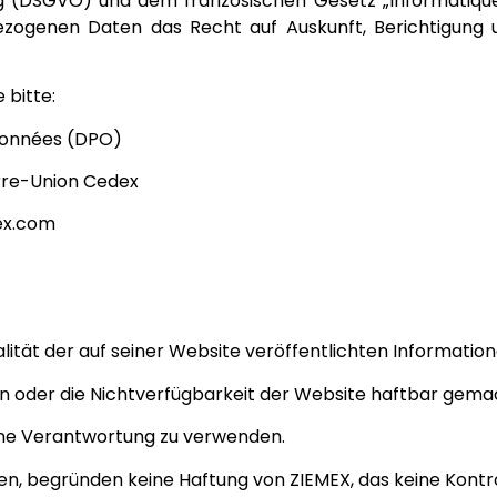
DSGVO) und dem französischen Gesetz „Informatique e
bezogenen Daten das Recht auf Auskunft, Berichtigung
 bitte:
 données (DPO)
rre-Union Cedex
mex.com
alität der auf seiner Website veröffentlichten Information
gen oder die Nichtverfügbarkeit der Website haftbar gem
gene Verantwortung zu verwenden.
en, begründen keine Haftung von ZIEMEX, das keine Kontro