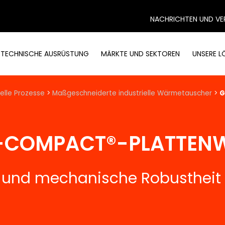
NACHRICHTEN UND VE
STECHNISCHE AUSRÜSTUNG
MÄRKTE UND SEKTOREN
UNSERE 
elle Prozesse
>
Maßgeschneiderte industrielle Wärmetauscher
>
G
Z-COMPACT®-PLATTEN
g und mechanische Robustheit