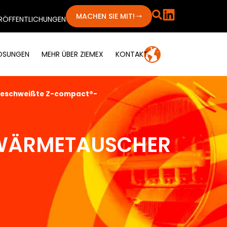
MACHEN SIE MIT!
RÖFFENTLICHUNGEN
LÖSUNGEN
MEHR ÜBER ZIEMEX
KONTAKT
eschweißte Z-compact®-
WÄRMETAUSCHER