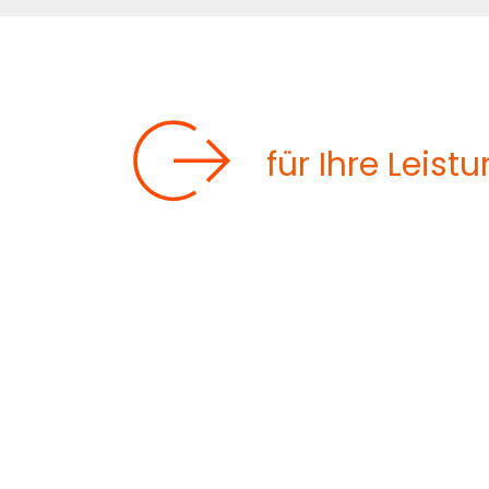
TECHNISCHE
für Ihre Leist
Wir fertigen die Z-compact®-Wärmet
rostfreier Stahl wie 304L oder 316L sein,
Hastelloy® C22, C276, C2000, Inconel oder
Die zulässigen Temperaturbereiche sind b
ebenso wie Wärmetauscher für gasförmige
Die Z-compact®-Wärmetauscher von ZIE
standhalten.