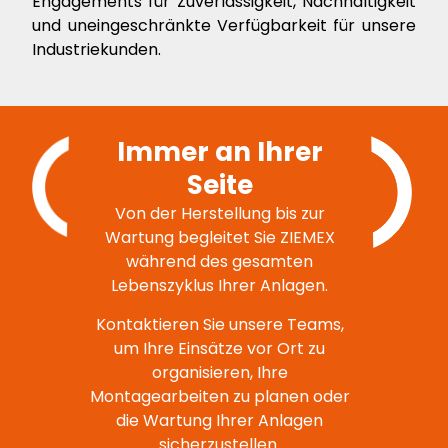
Engagements für Zuverlässigkeit, Nachhaltigkeit
und uneingeschränkte Verfügbarkeit für unsere
Industriekunden.
Immer an Ihrer
Seite
Von der Herstellung bis zur
Wartung begleitet Sie ZIEMEX
während des gesamten
Lebenszyklus Ihrer Anlagen.
Kontaktieren Sie unsere Teams,
um Ihre Einsätze vor Ort zu
organisieren, Ihre
Montagearbeiten zu planen oder
die Wartung Ihrer Anlagen
sicherzustellen.