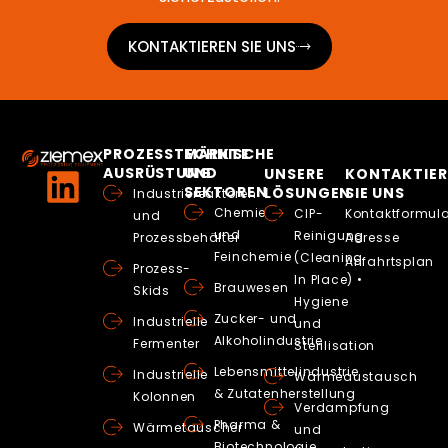
KONTAKTIEREN SIE UNS
PROZESSTECHNISCHE
MÄRKTE
AUSRÜSTUNG
UND
UNSERE
KONTAKTIER
SEKTOREN
LÖSUNGEN
SIE UNS
Industriereaktoren
Chemie
CIP-
Kontaktformula
und
und
Reinigung
Prozessbehälter
Adresse
Feinchemie
(Cleaning
Anfahrtsplan
Prozess-
In Place) •
Brauwesen
Skids
Hygiene
Zucker- und
Industrielle
und
Alkoholindustrie
Fermenter
Sterilisation
Lebensmittelindustrie
Industrielle
Wärmeaustausch
& Zutatenherstellung
Kolonnen
Verdampfung
Pharma &
Wärmetauscher
und
Biotechnologie