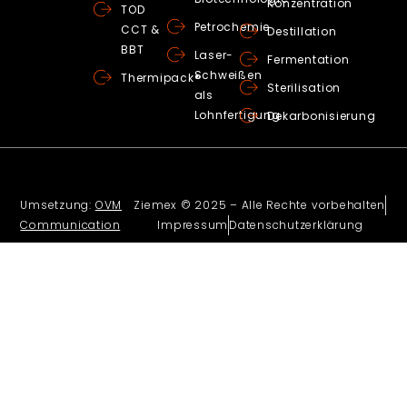
Konzentration
TOD
Petrochemie
CCT &
Destillation
BBT
Laser-
Fermentation
Schweißen
Thermipack®
Sterilisation
als
Lohnfertigung
Dekarbonisierung
Umsetzung:
OVM
Ziemex © 2025 – Alle Rechte vorbehalten
Communication
Impressum
Datenschutzerklärung