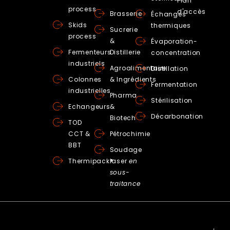
Plan
process
d'accès
Brasserie
Échanges
Skids
thermiques
Sucrerie
process
&
Évaporation-
Fermenteurs
Distillerie
concentration
industriels
Agroalimentaire
Distillation
Colonnes
& Ingrédients
Fermentation
industrielles
Pharma
Stérilisation
Echangeurs
&
Décarbonation
Biotech
TOD
CCT &
Pétrochimie
BBT
Soudage
Thermipack®
laser
en
sous-
traitance