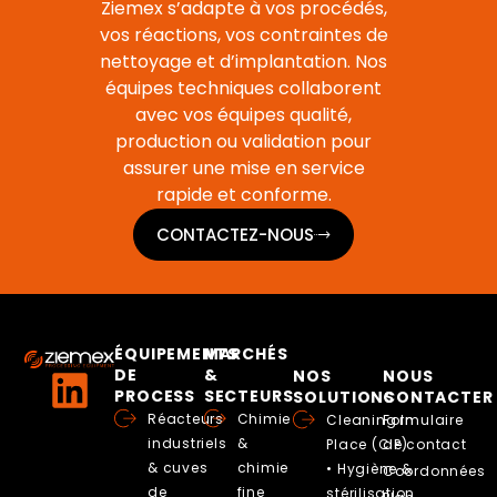
Ziemex s’adapte à vos procédés,
vos réactions, vos contraintes de
nettoyage et d’implantation. Nos
équipes techniques collaborent
avec vos équipes qualité,
production ou validation pour
assurer une mise en service
rapide et conforme.
CONTACTEZ-NOUS
ÉQUIPEMENTS
MARCHÉS
DE
&
NOS
NOUS
PROCESS
SECTEURS
SOLUTIONS
CONTACTER
Réacteurs
Chimie
Cleaning In
Formulaire
industriels
&
Place (CIP)
de contact
& cuves
chimie
• Hygiène &
Coordonnées
de
fine
stérilisation