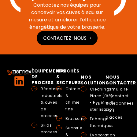
Contactez nos équipes pour
concevoir vos cuves à eau sur
mesure et améliorer l’efficience
énergétique de votre brasserie.
CONTACTEZ-NOUS
ÉQUIPEMENTS
MARCHÉS
DE
&
NOS
NOUS
PROCESS
SECTEURS
SOLUTIONS
CONTACTER
Réacteurs
Chimie
Cleaning In
Formulaire
industriels
&
Place (CIP)
de contact
& cuves
chimie
• Hygiène &
Coordonnées
de
fine
stérilisation
Plan
process
d'accès
Brasserie
Échanges
Skids
thermiques
Sucrerie
process
&
Évaporation-