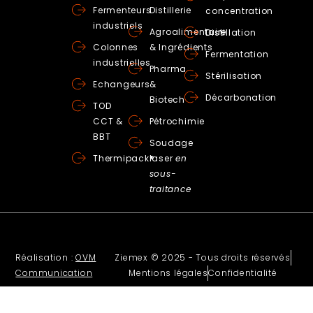
Fermenteurs
Distillerie
concentration
industriels
Agroalimentaire
Distillation
Colonnes
& Ingrédients
Fermentation
industrielles
Pharma
Stérilisation
Echangeurs
&
Décarbonation
Biotech
TOD
CCT &
Pétrochimie
BBT
Soudage
Thermipack®
laser
en
sous-
traitance
Réalisation :
OVM
Ziemex © 2025 - Tous droits réservés
Communication
Mentions légales
Confidentialité