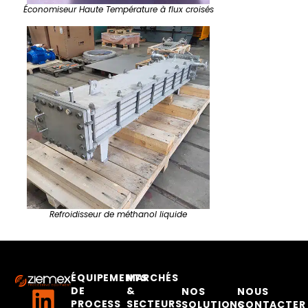
Économiseur Haute Température à flux croisés
Refroidisseur de méthanol liquide
ÉQUIPEMENTS
MARCHÉS
DE
&
NOS
NOUS
PROCESS
SECTEURS
SOLUTIONS
CONTACTER