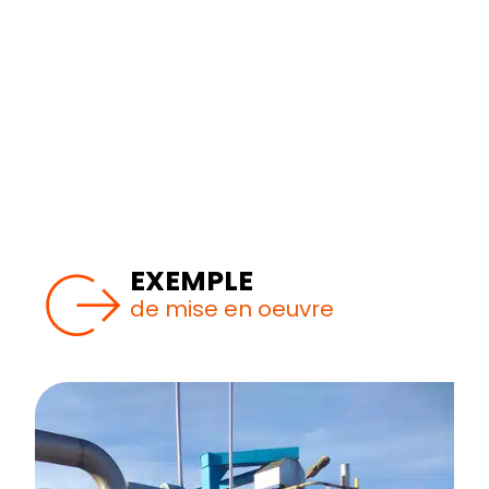
couvrir aussi bien des procédés cryogéniques
que des applications en température
modérée.
Les Zieplate de ZIEMEX sont
dimensionnés pour fonctionner au vide
absolu (-1 barg) et peuvent résister à des
pressions allant jusqu’à 30 barg.
EXEMPLE
de mise en oeuvre