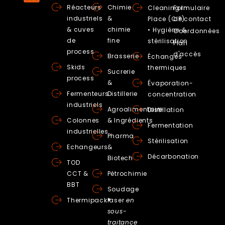
Réacteurs
Chimie
Cleaning In
Formulaire
industriels
&
Place (CIP)
de contact
& cuves
chimie
• Hygiène &
Coordonnées
de
fine
stérilisation
Plan
process
d'accès
Brasserie
Échanges
Skids
thermiques
Sucrerie
process
&
Évaporation-
Fermenteurs
Distillerie
concentration
industriels
Agroalimentaire
Distillation
Colonnes
& Ingrédients
Fermentation
industrielles
Pharma
Stérilisation
Echangeurs
&
Décarbonation
Biotech
TOD
CCT &
Pétrochimie
BBT
Soudage
Thermipack®
laser
en
sous-
traitance