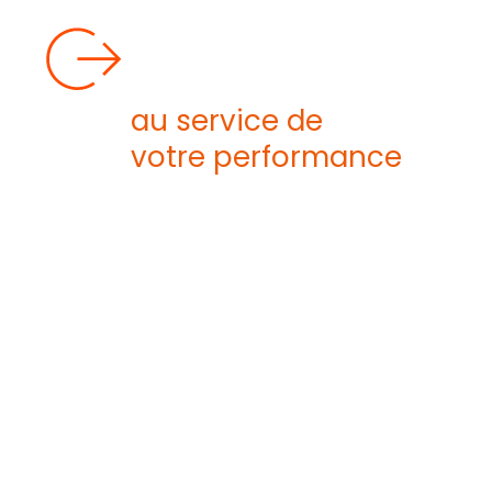
DES
CARACTÉRISTIQUES
TECHNIQUES
au service de
votre performance
Nous réalisons les échangeurs Zieplate
dans la matière la plus adaptée à votre
process.
Cela peut être un inox standard
comme du 304L ou 316L, un inox résistant à la
corrosion tel que du 904L ou 310L, du duplex, du
super duplex, du titane, de l’Hastelloy® C22,
C276 ou C2000, de l’Inconel® ou encore du
zirconium.
Les plages de températures admissibles
vont de -200°C à +200°C,
permettant de