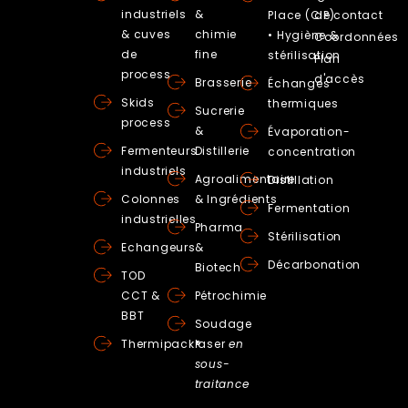
industriels
&
Place (CIP)
de contact
& cuves
chimie
• Hygiène &
Coordonnées
de
fine
stérilisation
Plan
process
d'accès
Brasserie
Échanges
Skids
thermiques
Sucrerie
process
&
Évaporation-
Fermenteurs
Distillerie
concentration
industriels
Agroalimentaire
Distillation
Colonnes
& Ingrédients
Fermentation
industrielles
Pharma
Stérilisation
Echangeurs
&
Décarbonation
Biotech
TOD
CCT &
Pétrochimie
BBT
Soudage
Thermipack®
laser
en
sous-
traitance