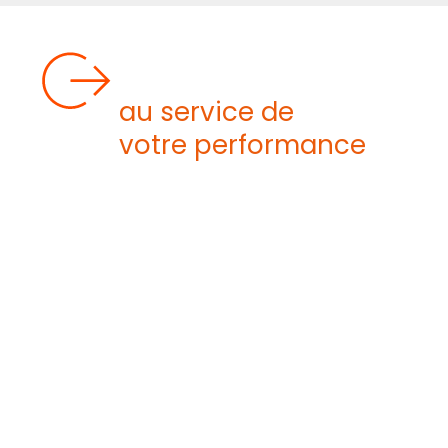
DES PROJETS SUR
MESURE
au service de
votre performance
Nos réalisations XXL sont toujours
conçues en lien direct avec les spécificités
de vos procédés.
ZIEMEX s’engage à livrer un
équipement fiable, sécurisé et prêt à l’emploi,
intégré aux autres éléments de votre unité
(skids, boucle de régulation, automatisation,
etc.).