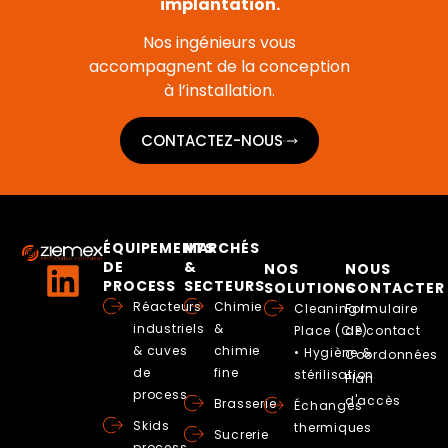
implantation.
Nos ingénieurs vous
accompagnent de la conception
à l’installation.
CONTACTEZ-NOUS
ÉQUIPEMENTS
MARCHÉS
DE
&
NOS
NOUS
PROCESS
SECTEURS
SOLUTIONS
CONTACTER
Réacteurs
Chimie
Cleaning In
Formulaire
industriels
&
Place (CIP)
de contact
& cuves
chimie
• Hygiène &
Coordonnées
de
fine
stérilisation
Plan
process
d'accès
Brasserie
Échanges
Skids
thermiques
Sucrerie
process