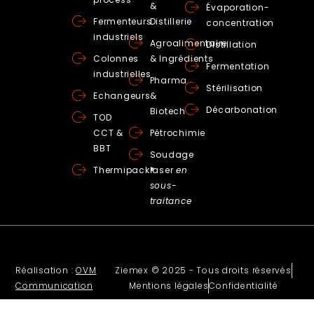
&
Évaporation-
Fermenteurs
Distillerie
concentration
industriels
Agroalimentaire
Distillation
Colonnes
& Ingrédients
Fermentation
industrielles
Pharma
Stérilisation
Echangeurs
&
Décarbonation
Biotech
TOD
CCT &
Pétrochimie
BBT
Soudage
Thermipack®
laser
en
sous-
traitance
Réalisation :
OVM
Ziemex © 2025 - Tous droits réservés
Communication
Mentions légales
Confidentialité