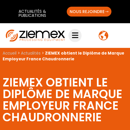
ACTUALITÉS &
NOUS REJOINDRE
PUBLICATIONS
Accueil
>
Actualités
>
ZIEMEX obtient le Diplôme de Marque
Employeur France Chaudronnerie
ZIEMEX OBTIENT LE
DIPLÔME DE MARQUE
EMPLOYEUR FRANCE
CHAUDRONNERIE